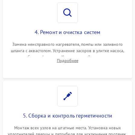
4. Ремонт и очистка систем
Замена неисправного нагревателя, помпы или заливного
шланга с аквастопом. Устранение засоров в улитке насоса,
патрубках и фильтрах. Компонентный ремонт платы
Подробнее
управления, восстановление поврежденной проводки.
5. Сборка и контроль герметичности
Монтаж всех узлов на штатные места. Установка новых
уплотнителей дверцы и патрубков для исключения протечек.