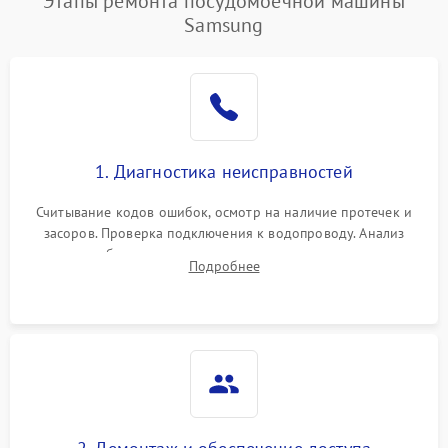
Этапы ремонта посудомоечной машины
Samsung
1. Диагностика неисправностей
Считывание кодов ошибок, осмотр на наличие протечек и
засоров. Проверка подключения к водопроводу. Анализ
жалоб на отсутствие слива, нагрева, вращения
Подробнее
разбрызгивателей или срабатывание системы защиты
аквастоп.