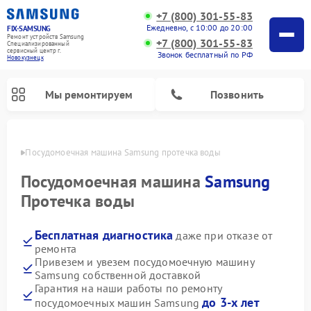
+7 (800) 301-55-83
Ежедневно, с 10:00 до 20:00
FIX-SAMSUNG
Ремонт устройств Samsung
+7 (800) 301-55-83
Специализированный
cервисный центр г.
Звонок бесплатный по РФ
Новокузнецк
Мы ремонтируем
Позвонить
нецке
Посудомоечная машина Samsung протечка воды
Посудомоечная машина
Samsung
Протечка воды
Бесплатная диагностика
даже при отказе от
ремонта
Привезем и увезем посудомоечную машину
Samsung собственной доставкой
Ремонт интерактивных панелей Samsung
Ремонт роботов-пылесосов Samsung
Ремонт фотоаппаратов Samsung
Ремонт акустических систем Samsung
Ремонт холодильных камер Samsung
Ремонт кондиционеров Samsung
Ремонт сушильных машин Samsung
Ремонт микроволновых печей Samsung
Ремонт вертикальных пылесосов Samsung
Ремонт домашних кинотеатров Samsung
Ремонт холодильников Samsung
Ремонт варочных панелей Samsung
Ремонт водонагревателей Samsung
Ремонт духовых шкафов Samsung
Ремонт морозильных камер Samsung
Ремонт стиральных машин Samsung
Гарантия на наши работы по ремонту
до 3-х лет
посудомоечных машин Samsung