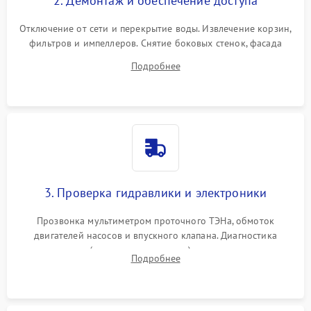
2. Демонтаж и обеспечение доступа
Отключение от сети и перекрытие воды. Извлечение корзин,
фильтров и импеллеров. Снятие боковых стенок, фасада
дверцы или нижнего поддона для прямого доступа к
Подробнее
циркуляционному насосу, ТЭНу и сливной помпе.
3. Проверка гидравлики и электроники
Прозвонка мультиметром проточного ТЭНа, обмоток
двигателей насосов и впускного клапана. Диагностика
прессостата (датчика уровня воды), датчика мутности,
Подробнее
концевика дверцы и электронного модуля управления.