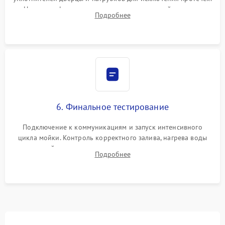
Надежная фиксация хомутов гидравлической системы,
Подробнее
сборка корпуса и установка датчика поплавка.
6. Финальное тестирование
Подключение к коммуникациям и запуск интенсивного
цикла мойки. Контроль корректного залива, нагрева воды
до нужной температуры, отсутствия посторонних шумов,
Подробнее
штатного слива и абсолютной сухости в поддоне.